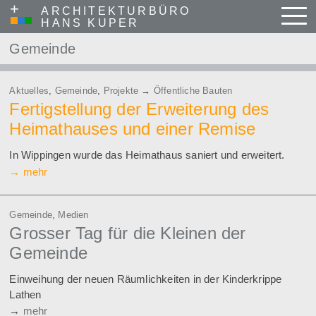
+
ARCHITEKTURBÜRO
Menu
HANS KUPER
Skip to content
Gemeinde
Gemeinde
Aktuelles
,
Gemeinde
,
Projekte
→
Öffentliche Bauten
Fertigstellung der Erweiterung des
Heimathauses und einer Remise
In Wippingen wurde das Heimathaus saniert und erweitert.
→
mehr
Gemeinde
,
Medien
Grosser Tag für die Kleinen der
Gemeinde
Einweihung der neuen Räumlichkeiten in der Kinderkrippe
Lathen
→
mehr