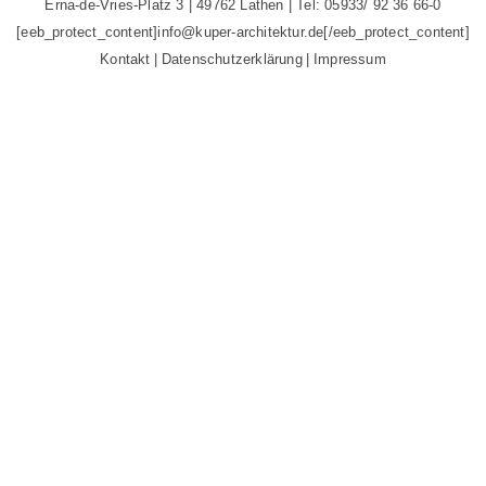
Erna-de-Vries-Platz 3 | 49762 Lathen | Tel: 05933/ 92 36 66-0
[eeb_protect_content]
info@kuper-architektur.de
[/eeb_protect_content]
Kontakt
Datenschutzerklärung
Impressum