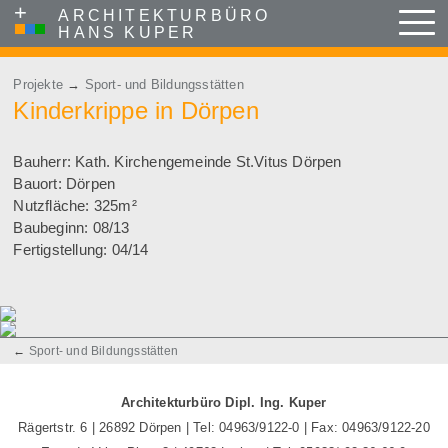
+
ARCHITEKTURBÜRO
Menu
HANS KUPER
Skip to content
Projekte
→
Sport- und Bildungsstätten
Kinderkrippe in Dörpen
Bauherr: Kath. Kirchengemeinde St.Vitus Dörpen
Bauort: Dörpen
Nutzfläche: 325m²
Baubeginn: 08/13
Fertigstellung: 04/14
Post navigation
←
Sport- und Bildungsstätten
Architekturbüro Dipl. Ing. Kuper
Rägertstr. 6 | 26892 Dörpen | Tel: 04963/9122-0 | Fax: 04963/9122-20